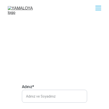
İletişim
Otel malzemeleri ve mobilya ile ilgili 
talepleriniz için bizimle iletişime geçebilir, e-
kataloglarımızı talep etmek için mesaj 
gönderebilirsiniz
Adınız*