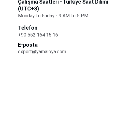
Çalışma Saatleri - Türkiye Saat Dilimi 
(UTC+3)
Monday to Friday - 9 AM to 5 PM
Telefon
+90 552 164 15 16
E-posta
export@yamaloya.com
YAMALOYA
Kaliteli otel malzemeleri ve mobilyalar.