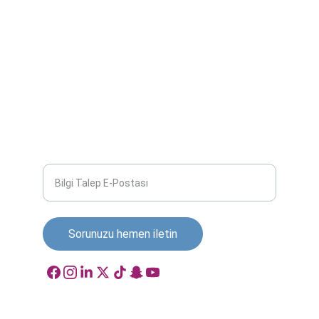
HAKKINDA
export@yamaloya.com
+90 552 164 15 16
Konak Mah., Barış, (120) Sk. iç kapı No,12 
Nilüfer, Bursa, Türkiye
İLETIŞIM
E-posta adresinizi yazınız
Sorunuzu hemen iletin