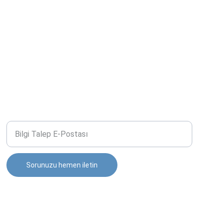
Dil ▶
İLETIŞIM
E-posta adresinizi yazınız
Sorunuzu hemen iletin