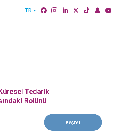
TR
üresel Tedarik 
ısındaki Rolünü 
Keşfet